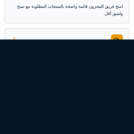
امنح فريق المخزون قائمة واضحة بالمنتجات المطلوبة مع نسخ
ولصق أقل.
4
التوصيل
تابع التعيينات والحالات والمحاولات الفاشلة والتأجيلات
والمرتجعات.
5
التحصيل
تابع مبالغ COD والمبالغ المتوقعة والفروقات والتحويلات.