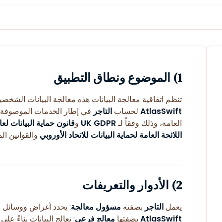
1) الموضوع ونطاق التطبيق
تنظم اتفاقية معالجة البيانات هذه معالجة البيانات الشخصية
AtlasSwift
لحساب
التاجر
في إطار الخدمات الموصوفة 
العامة، وذلك وفقاً لـ
UK GDPR
و
قانون حماية البيانات لعام 18
اللائحة العامة لحماية البيانات للاتحاد الأوروبي
والقوانين الم
2) الأدوار والتعريفات
يعمل
التاجر
بصفته
مسؤول معالجة
: يحدد أغراض ووسائل ا
AtlasSwift
بصفتها
معالج فرعي
: تعالج البيانات بناءً عل