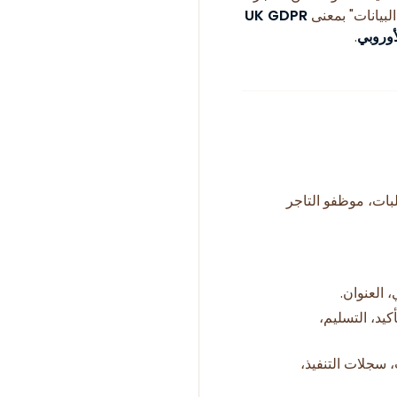
لبيانات" بمعنى
UK GDPR
لأوروبي
.
طلبات، موظفو التاجر
، العنوان.
كيد، التسليم،
صور، رموز OTP، التوقيعات، سجلات التنفيذ،