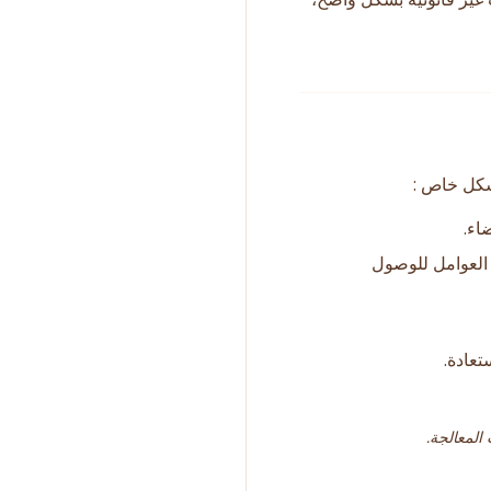
كل خاص :
اء.
 العوامل للوصول
تعادة.
 المعالجة.