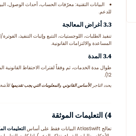
البيانات التقنية: معرّفات الحساب، أحداث الوصول، البي
للدعم.
3.3 أغراض المعالجة
تنفيذ الطلبات، اللوجستيات، التتبع وإثبات التنفيذ، الفوترة/ا
المساعدة والالتزامات القانونية.
3.4 المدة
طوال مدة الخدمات، ثم وفقاً لفترات الاحتفاظ القانونية ا
12).
يحدد التاجر
الأساس القانوني
و
المعلومات التي يجب تقديمها
للأشخا
4) التعليمات الموثقة
تعالج AtlasSwift البيانات فقط على أساس
التعليمات الم
والأحكام، طلبات الشراء، تذاكر الدعم). إذا كانت التعليما