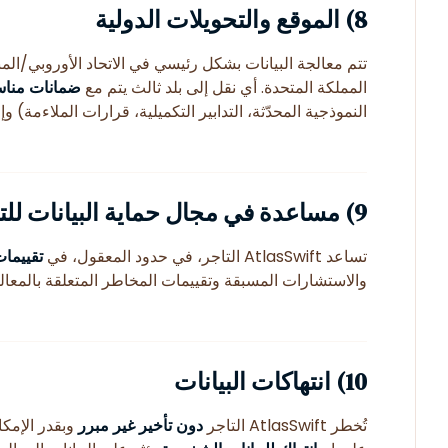
8) الموقع والتحويلات الدولية
تتم معالجة البيانات بشكل رئيسي في الاتحاد الأوروبي/المن
المملكة المتحدة. أي نقل إلى بلد ثالث يتم مع
ضمانات مناس
النموذجية المحدّثة، التدابير التكميلية، قرارات الملاءمة) وإ
9) مساعدة في مجال حماية البيانات للتاجر
تساعد AtlasSwift التاجر، في حدود المعقول، في
تقييمات ال
والاستشارات المسبقة وتقييمات المخاطر المتعلقة بالمعالج
10) انتهاكات البيانات
تُخطر AtlasSwift التاجر
دون تأخير غير مبرر
وبقدر الإمك