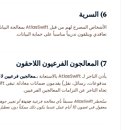
6) السرية
الأشخاص المصرح لهم من قبل AtlasSwift بمعالجة البيانات يخضعون لـ
تعاقدي ويتلقون تدريباً مناسباً على حماية البيانات.
7) المعالجون الفرعيون اللاحقون
يأذن التاجر لـ AtlasSwift بالاستعانة بـ
معالجين فرعيين لا
مدفوعات، رسائل، نقل) يقدمون ضمانات معادلة. تبقى AtlasSwift
تجاه التاجر عن التزامات المعالجين الفرعيين.
ستُخطر AtlasSwift مسبقاً بأي معالجة فرعية
جديدة
أو تغيير جو
معقول في غضون 10 أيام عمل عندما يكون ذلك ممكناً دون تعطيل الخدمة.