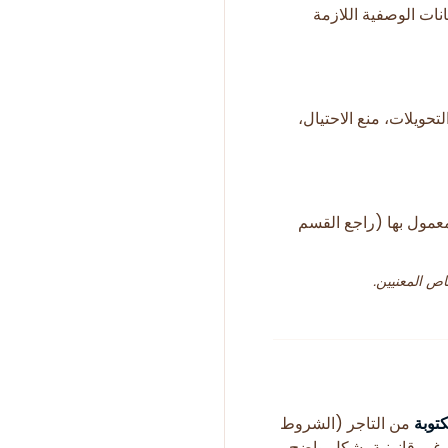
انات الوصفية اللازمة
لتحويلات، منع الاحتيال،
لمعمول بها (راجع القسم
ص المعنيين.
كتوبة
من التاجر (الشروط
ت غير قانونية بشكل واضح،