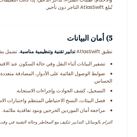
تُبلغ AtlasSwift التاجر دون تأخير.
5) أمان البيانات
تطبق AtlasSwift
تدابير تقنية وتنظيمية مناسبة
، تشمل بش
تشفير البيانات أثناء النقل وفي حالة السكون عند الاقتض
ضوابط الوصول القائمة على الأدوار، المصادقة متعددة
الحساس.
التسجيل، كشف الحوادث وإجراءات الاستجابة.
فصل البيئات، النسخ الاحتياطي المنتظم واختبارات الاس
مراجعة أمان الموردين الحرجين وبنود تعاقدية ملائمة.
التزام بالوسائل: التدابير تتكيف مع المخاطر وحالة التقنية في وقت