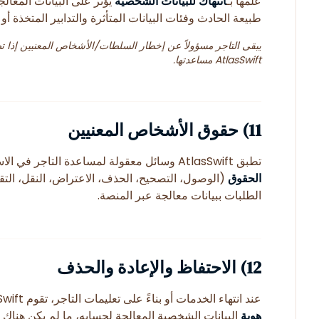
علمها بـ
انتهاك للبيانات الشخصية
يؤثر على البيانات المعالج
طبيعة الحادث وفئات البيانات المتأثرة والتدابير المتخذة أو 
يبقى التاجر مسؤولاً عن إخطار السلطات/الأشخاص المعنيين إذا ت
AtlasSwift مساعدتها.
11) حقوق الأشخاص المعنيين
تطبق AtlasSwift وسائل معقولة لمساعدة التاجر في الاستجابة لـ
الحقوق
(الوصول، التصحيح، الحذف، الاعتراض، النقل، التقي
الطلبات ببيانات معالجة عبر المنصة.
12) الاحتفاظ والإعادة والحذف
عند انتهاء الخدمات أو بناءً على تعليمات التاجر، تقوم AtlasSwift بـ
هوية
البيانات الشخصية المعالجة لحسابه، ما لم يكن هناك