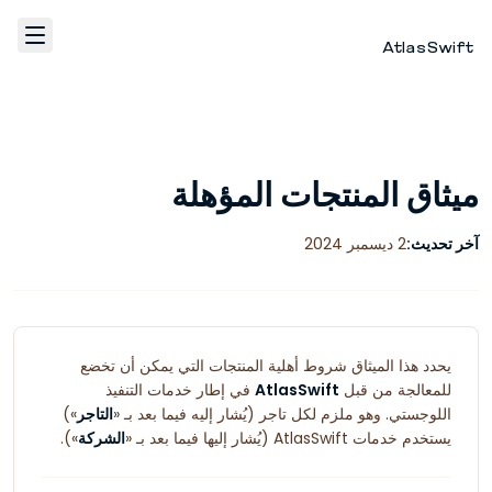
AtlasSwift
الرئيسية
ميثاق المنتجات المؤهلة
Fulfillment
آخر تحديث:
2 ديسمبر 2024
WhatsApp Marketing
اتصل بنا
يحدد هذا الميثاق شروط أهلية المنتجات التي يمكن أن تخضع
للمعالجة من قبل
AtlasSwift
في إطار خدمات التنفيذ
AR
اللوجستي. وهو ملزم لكل تاجر (يُشار إليه فيما بعد بـ «
التاجر
»)
يستخدم خدمات AtlasSwift (يُشار إليها فيما بعد بـ «
الشركة
»).
تسجيل الدخول