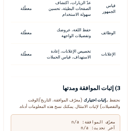
عدّ الزيارات، اكتشاف
قياس
الصفحات البطيئة، تحسين
معطّلة
الجمهور
سهولة الاستخدام
حفظ اللغة، عروضك
الوظائف
معطّلة
وتفضيلات الواجهة
تخصيص الإعلانات، إعادة
الإعلانات
معطّلة
الاستهداف، قياس الحملات
3) إثبات الموافقة ومدتها
نحتفظ بـ
إثبات اختيارك
(معرّف الموافقة، التاريخ/الوقت
والتفضيلات) لإثبات الامتثال. يمكنك نسخ هذه المعلومات أدناه.