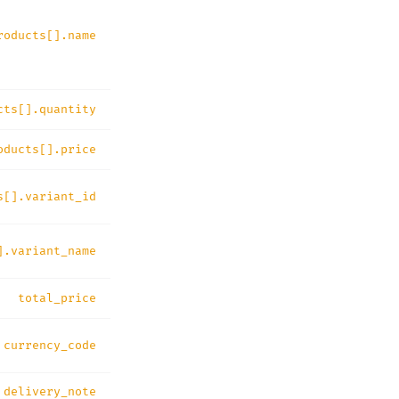
roducts[].name
cts[].quantity
oducts[].price
s[].variant_id
].variant_name
total_price
currency_code
delivery_note