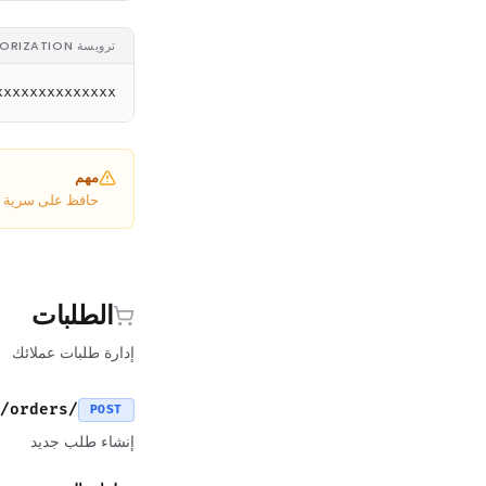
ترويسة AUTHORIZATION
xxxxxxxxxxxxxx
مهم
I الخاص بك. لا تشاركه أبداً في كود العميل أو المستودعات العامة.
الطلبات
إدارة طلبات عملائك
/v1/public/orders
POST
إنشاء طلب جديد