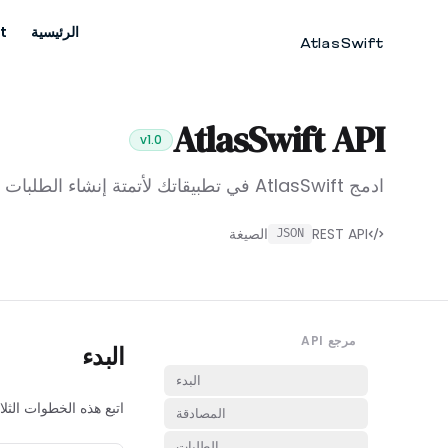
t
الرئيسية
AtlasSwift
AtlasSwift API
v1.0
ادمج AtlasSwift في تطبيقاتك لأتمتة إنشاء الطلبات وإدارة منتجاتك وتتبع عمليات التسليم.
الصيغة
REST API
JSON
مرجع API
البدء
البدء
اتبع هذه الخطو API AtlasSwift.
المصادقة
الطلبات