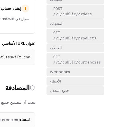
إنشاء حساب
1
POST
/v1/public/orders
سجل في AtlasSwift وادخل إلى حسابك.
المنتجات
GET
/v1/public/products
عنوان URL الأساسي
العملات
GET
atlasswift.com
/v1/public/currencies
Webhooks
الأخطاء
المصادقة
حدود المعدل
يجب أن  API مفتاح API الخاص بك في ترويسة التفويض.
هو نقطة وصول عامة لا تت.
:
استثناء