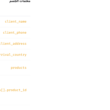
معلمات الجسم
client_name
client_phone
client_address
rrival_country
products
s[].product_id