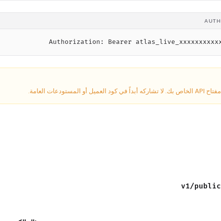
Authorization: Bearer atlas_live_xxxxxxxxxx
حافظ على سرية مفتاح AP