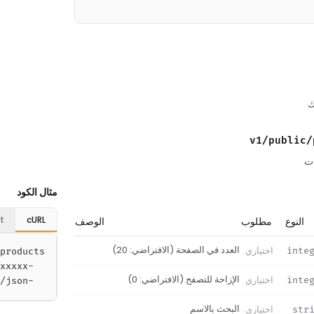
ك
ات
مثال الكود
t
cURL
النوع
مطلوب
الوصف
العدد في الصفحة (الافتراضي: 20)
اختياري
inte
الإزاحة للتصفح (الافتراضي: 0)
اختياري
inte
  -H "Content-Type: application/json"
البحث بالاسم
اختياري
str