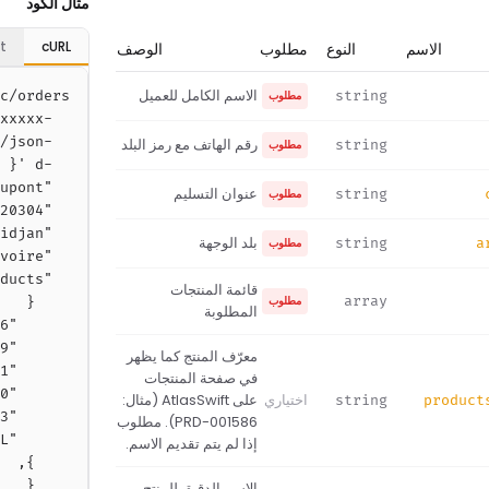
مثال الكود
t
cURL
الاسم
النوع
مطلوب
الوصف
الاسم الكامل للعميل
مطلوب
string
رقم الهاتف مع رمز البلد
مطلوب
string
عنوان التسليم
مطلوب
string
بلد الوجهة
مطلوب
string
a
قائمة المنتجات
مطلوب
array
المطلوبة
معرّف المنتج كما يظهر
في صفحة المنتجات
اختياري
على AtlasSwift (مثال:
string
product
PRD-001586). مطلوب
إذا لم يتم تقديم الاسم.
الاسم الدقيق للمنتج