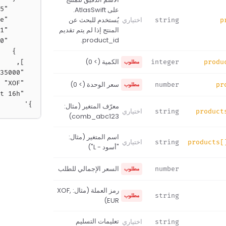
على AtlasSwift.
اختياري
يُستخدم للبحث عن
string
p
المنتج إذا لم يتم تقديم
product_id.
الكمية (> 0)
مطلوب
integer
produ
سعر الوحدة (> 0)
مطلوب
number
pr
}'
معرّف المتغير (مثال:
اختياري
string
product
comb_abc123)
اسم المتغير (مثال:
اختياري
string
products[
"أسود - L")
السعر الإجمالي للطلب
مطلوب
number
رمز العملة (مثال: XOF,
مطلوب
string
EUR)
تعليمات التسليم
اختياري
string