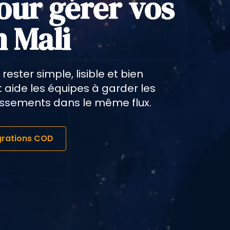
our gérer vos
 Mali
rester simple, lisible et bien
t aide les équipes à garder les
issements dans le même flux.
égrations COD