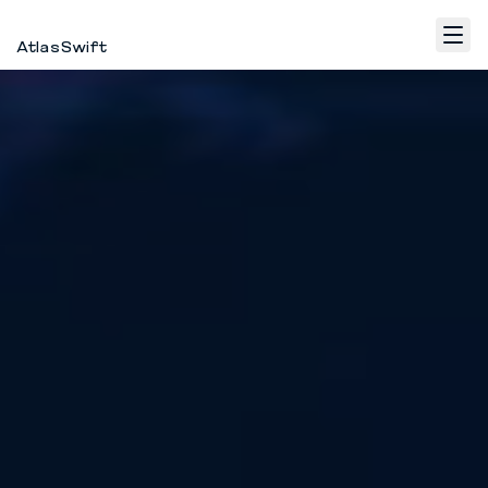
AtlasSwift
Accueil
Fulfillment
WhatsApp Marketing
Contact
FR
Se connecter