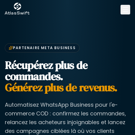
AtlasSwift
Accueil
PARTENAIRE META BUSINESS
Fulfillment
Récupérez plus de
WhatsApp Marketing
commandes.
Générez plus de revenus.
Contact
Automatisez WhatsApp Business pour l'e-
FR
commerce COD : confirmez les commandes,
relancez les acheteurs injoignables et lancez
Se connecter
des campagnes ciblées là où vos clients