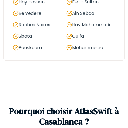
Hay Hassani
Derb Sultan
Belvedere
Ain Sebaa
Roches Noires
Hay Mohammadi
Sbata
Oulfa
Bouskoura
Mohammedia
Pourquoi choisir AtlasSwift à
Casablanca ?