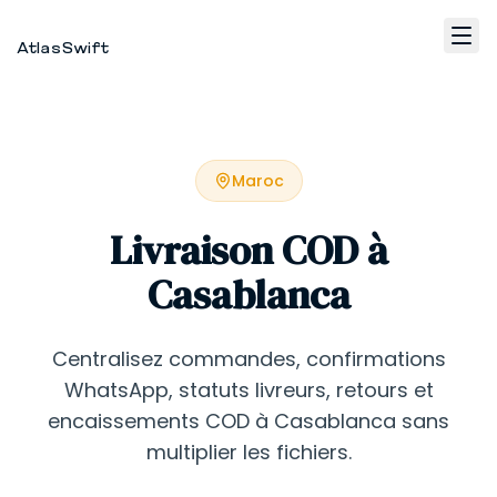
AtlasSwift
Accueil
Maroc
Fulfillment
Livraison COD à
WhatsApp Marketing
Casablanca
Contact
Centralisez commandes, confirmations
WhatsApp, statuts livreurs, retours et
FR
encaissements COD à Casablanca sans
multiplier les fichiers.
Se connecter